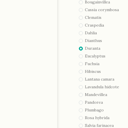
Bougainvillea
Cassia corymbosa
Clematis
Craspedia
Dahlia
Dianthus
Duranta
Eucalyptus
Fuchsia
Hibiscus
Lantana camara
Lavandula hidcote
Mandevillea
Pandorea
Plumbago
Rosa hybrida
Salvia farinacea