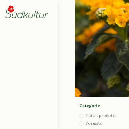
Home
Negozio
0
Carrello
|
English (UK)
|
Deutsch
Italiano
Contattaci
Categorie
Tutti i prodotti
Formato