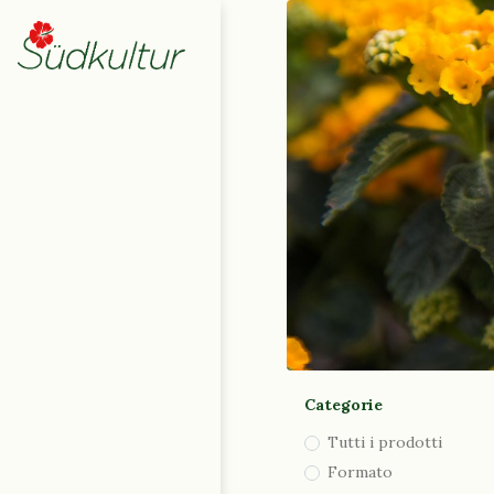
Home
Negozio
0
Carrello
|
English (UK)
|
Deutsch
Italiano
Contattaci
Categorie
Tutti i prodotti
Formato