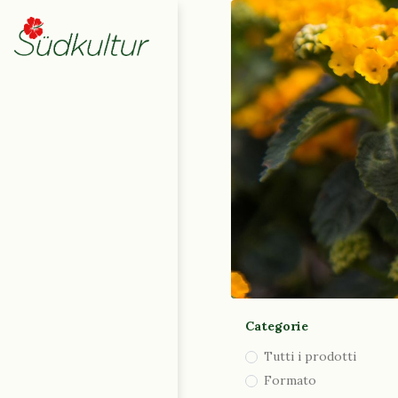
Home
Negozio
0
Carrello
|
English (UK)
|
Deutsch
Italiano
Contattaci
Categorie
Tutti i prodotti
Formato